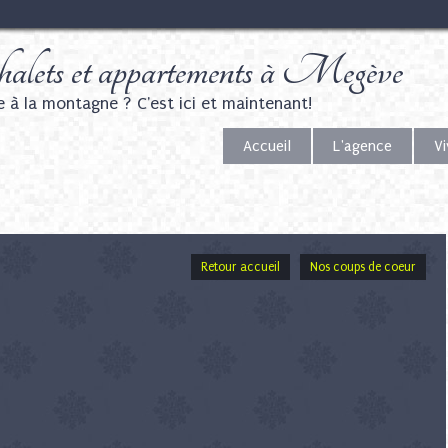
alets et appartements à Megève
e à la montagne ? C'est ici et maintenant!
Accueil
L'agence
V
Retour accueil
Nos coups de coeur