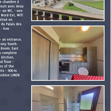
ne chambre à
n nuit avec deux
 - un WC, - une
 Nord-Est, Wifi
Situé en
 du Palais des
 - bon
- an entrance,
lcony South-
 Room, East
 a complete
d kitchen,
d floor -
es of the
rts - 900 m
nshine LINEN