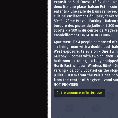
exposition Sud-Ouest, télévision - u
deux lits une place, balcon Est, - coi
enfants - une salle de bains rénovée,
cuisine entièrement équipée, fenêtre
50m² - 2ème étage - Parking - Balcon 
bordure des pistes du Jaillet - à 300 m
Sports - à 900 m du centre de Megève
ensoleillement LINGE NON FOURNI
Apartment T2 4 people composed of: 
- a living room with a double bed, ba
West exposure, television - One Twin
Balcony, - corner with two children -
bathroom - a toilet, - a fully equippe
North East window, Wireless 50m² - 2n
Parking - Balcony Located on the slop
Jaillet - 300 m from the Palais des Spo
from the center of Megève - good su
NOT PROVIDED
Cette annonce m'intéresse