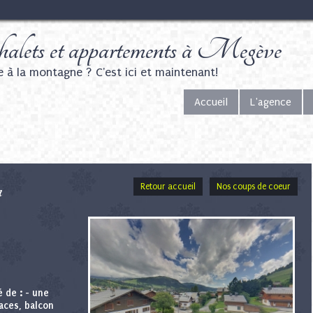
alets et appartements à Megève
e à la montagne ? C'est ici et maintenant!
Accueil
L'agence
n
Retour accueil
Nos coups de coeur
 de : - une
laces, balcon