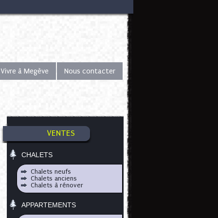
Vivre à Megève
Nous contacter
VENTES
CHALETS
Chalets neufs
Chalets anciens
Chalets à rénover
APPARTEMENTS