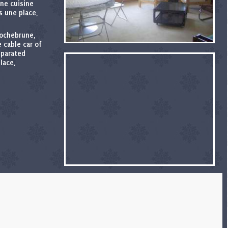
ne cuisine
s une place,
Rochebrune,
 cable car of
eparated
lace,