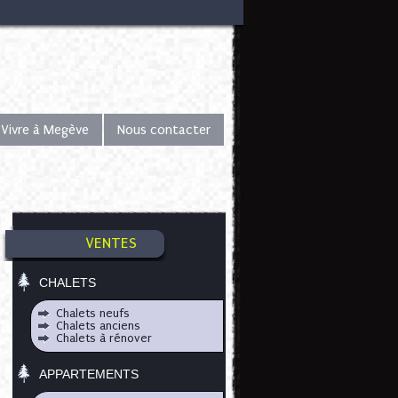
Vivre à Megève
Nous contacter
VENTES
CHALETS
Chalets neufs
Chalets anciens
Chalets à rénover
APPARTEMENTS