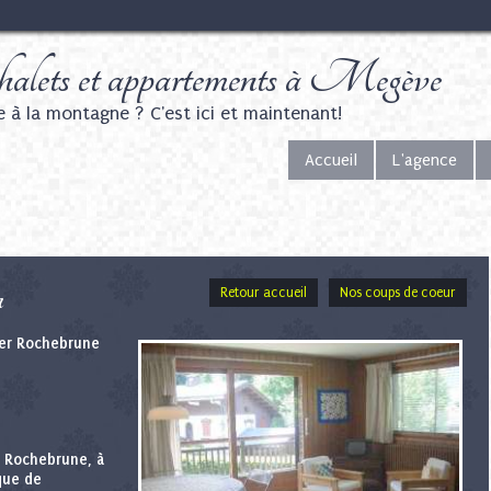
alets et appartements à Megève
e à la montagne ? C'est ici et maintenant!
Accueil
L'agence
n
Retour accueil
Nos coups de coeur
ier Rochebrune
e Rochebrune, à
que de