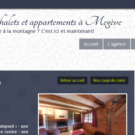
alets et appartements à Megève
e à la montagne ? C'est ici et maintenant!
Accueil
L'agence
n
Retour accueil
Nos coups de coeur
omposé : - une
ne cusine - une