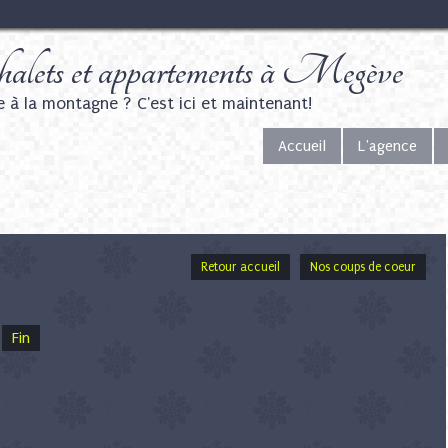
alets et appartements à Megève
e à la montagne ? C'est ici et maintenant!
Accueil
L'agence
Retour accueil
Nos coups de coeur
Fin