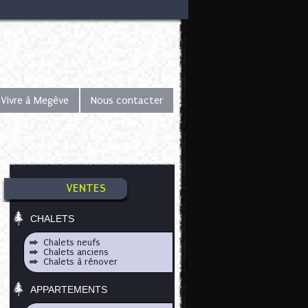
Vivre à Megève
Nous contacter
VENTES
CHALETS
Chalets neufs
Chalets anciens
Chalets à rénover
APPARTEMENTS