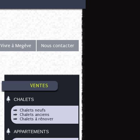
Vivre à Megève
Nous contacter
VENTES
CHALETS
Chalets neufs
Chalets anciens
Chalets à rénover
APPARTEMENTS