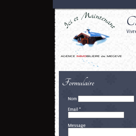
Ch
Vivr
Formulaire
Nom
Email *
Message