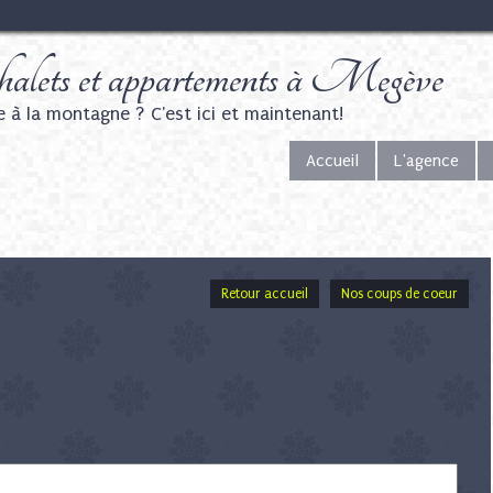
alets et appartements à Megève
e à la montagne ? C'est ici et maintenant!
Accueil
L'agence
Retour accueil
Nos coups de coeur