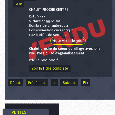
VOIR
CHALET PROCHE CENTRE
Ref : V317
Surface : 199.61 m2
Nombre de chambres : 4
Consommation énergétique : E
Gaz à effet de serre : C
Visite virtuelle 360°
Chalet proche du coeur du village avec jolie
vue. Possibilité d'agrandissement.
Prix : 1 800 000 €
Voir la fiche complète
Début
Précédent
1
Suivant
Fin
VENTES